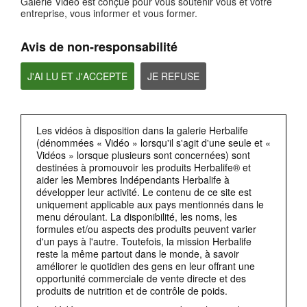
Galerie Vidéo est conçue pour vous soutenir vous et votre
Privacy by Design(respect de la vie privée dès la conception)
entreprise, vous informer et vous former.
La RGPD exige également la protection de la vie privée dès la conception (privacy
by design).
Avis de non-responsabilité
J'AI LU ET J'ACCEPTE
JE REFUSE
Les vidéos à disposition dans la galerie Herbalife
(dénommées « Vidéo » lorsqu'il s'agit d'une seule et «
Vidéos » lorsque plusieurs sont concernées) sont
destinées à promouvoir les produits Herbalife® et
aider les Membres Indépendants Herbalife à
2:38
développer leur activité. Le contenu de ce site est
Accès aux données personnelles
uniquement applicable aux pays mentionnés dans le
Un autre domaine dans lequella RGPD va plus loinque les concepts de base de la
menu déroulant. La disponibilité, les noms, les
confidentialité,concerne les droits individuels relatifs aux données personnelles.
formules et/ou aspects des produits peuvent varier
d'un pays à l'autre. Toutefois, la mission Herbalife
reste la même partout dans le monde, à savoir
améliorer le quotidien des gens en leur offrant une
opportunité commerciale de vente directe et des
produits de nutrition et de contrôle de poids.