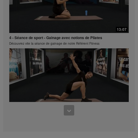
descriptions ou comptes contenus dans les Vidéos
sans le consentement express écrit d'Herbalife
International of America, Inc est strictement interdite.
3:23
Herbalife est susceptible de retirer votre autorisation
HL/Skin - Hydratation
d'utiliser ses Vidéos à tout moment.
13:07
Découvrez les produits de la nouvelle gamme HL/Skin !
4 - Séance de sport - Gainage avec notions de Pilates
Découvrez vite la séance de gainage de notre Référent Fitness
15:42
Parcours 05 - L'Appel Ambassadeur
11:55
Masterclass Clubs Petit Déjeuner
Séance de sport - Le réveil musculaire
Découvrez vite la routine matinale proposée par notre Référent Fitness