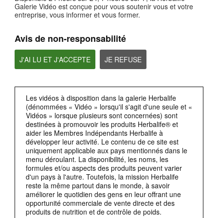
2:19
Galerie Vidéo est conçue pour vous soutenir vous et votre
entreprise, vous informer et vous former.
Privacy by Design(respect de la vie privée dès la conception)
La RGPD exige également la protection de la vie privée dès la conception (privacy
by design).
Avis de non-responsabilité
J'AI LU ET J'ACCEPTE
JE REFUSE
Les vidéos à disposition dans la galerie Herbalife
(dénommées « Vidéo » lorsqu'il s'agit d'une seule et «
Vidéos » lorsque plusieurs sont concernées) sont
destinées à promouvoir les produits Herbalife® et
aider les Membres Indépendants Herbalife à
2:38
développer leur activité. Le contenu de ce site est
uniquement applicable aux pays mentionnés dans le
Accès aux données personnelles
menu déroulant. La disponibilité, les noms, les
Un autre domaine dans lequella RGPD va plus loinque les concepts de base de la
formules et/ou aspects des produits peuvent varier
confidentialité,concerne les droits individuels relatifs aux données personnelles.
d'un pays à l'autre. Toutefois, la mission Herbalife
reste la même partout dans le monde, à savoir
améliorer le quotidien des gens en leur offrant une
opportunité commerciale de vente directe et des
produits de nutrition et de contrôle de poids.