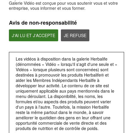
Galerie Vidéo est conçue pour vous soutenir vous et votre
entreprise, vous informer et vous former.
Privacy by Design(respect de la vie privée dès la conception)
La RGPD exige également la protection de la vie privée dès la conception (privacy
by design).
Avis de non-responsabilité
J'AI LU ET J'ACCEPTE
JE REFUSE
Les vidéos à disposition dans la galerie Herbalife
(dénommées « Vidéo » lorsqu'il s'agit d'une seule et «
Vidéos » lorsque plusieurs sont concernées) sont
destinées à promouvoir les produits Herbalife® et
aider les Membres Indépendants Herbalife à
2:38
développer leur activité. Le contenu de ce site est
uniquement applicable aux pays mentionnés dans le
Accès aux données personnelles
menu déroulant. La disponibilité, les noms, les
Un autre domaine dans lequella RGPD va plus loinque les concepts de base de la
confidentialité,concerne les droits individuels relatifs aux données personnelles.
formules et/ou aspects des produits peuvent varier
d'un pays à l'autre. Toutefois, la mission Herbalife
reste la même partout dans le monde, à savoir
améliorer le quotidien des gens en leur offrant une
opportunité commerciale de vente directe et des
produits de nutrition et de contrôle de poids.