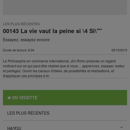
LES PLUS RÉCENTES
00143 La vie vaut la peine si \4 Si\""
Essayez, essayez encore
Durée de lecture: 6:34
05/15/2015
Le Philosophe en commerce international, Jim Rohn propose un regard
motivant sur ce qui peut être réalisé que si vous ... apprennez, essayer, restez
et partagez. Ouvrir les canaux d'idées, de possibilités et réalisations, et
d'appliquer ces principes à to
EN VEDETTE
LES PLUS RÉCENTES
H&YOU