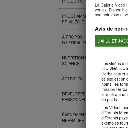
PRODUITS
La Galerie Vidéo H
voulez. Disponible
soutenir vous et v
PROGRAMME CLIENT
PRIVILÉGIÉ
Avis de non-r
À PROPOS
J'AI LU ET J'A
D'HERBALIFE
NUTRITION ET
Les vidéos à d
SCIENCE
et « Vidéos » 
Herbalife® et 
ACTIVITÉS
ce site est un
noms, les formu
mission Herbal
DÉVELOPPEMENT
leur offrant un
de poids.
PERSONNEL
Les Vidéos pe
différents Mem
ÉVÉNEMENTS
différents pay
HERBALIFE
exemples fourn
une garantie 