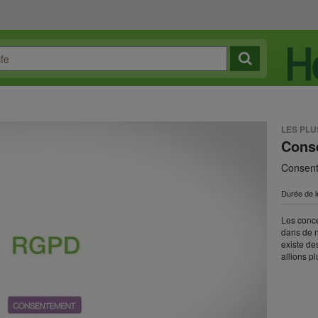
LES PL
Cons
Consen
Durée de l
Les conce
dans de n
existe d
allions p