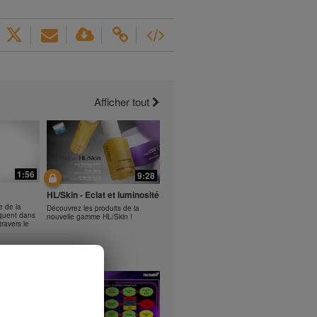
Afficher tout
1:56
9:28
HL/Skin - Eclat et luminosité
e de la
Découvrez les produits de la
liquent dans
nouvelle gamme HL/Skin !
ravers le