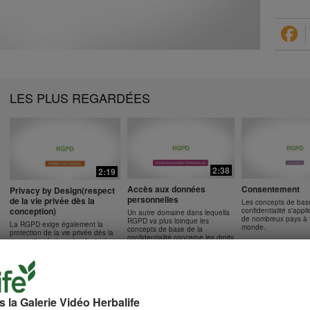
LES PLUS REGARDÉES
2:38
2:19
Accès aux données
Consentement
Privacy by Design(respect
personnelles
de la vie privée dès la
Les concepts de bas
conception)
confidentialité s'app
Un autre domaine dans lequella
de nombreux pays à t
RGPD va plus loinque les
La RGPD exige également la
monde.
concepts de base de la
protection de la vie privée dès la
confidentialité,concerne les droits
conception (privacy by design).
individuels relatifs aux données
personnelles.
la Galerie Vidéo Herbalife