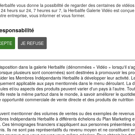
3:23
2:26
erbalife vous donne la possibilité de regarder des centaines de vidéo
 24 heurs sur 24, 7 heures sur 7, la Herbalife Galerie Vidéo est conçu
HL/Skin - Hydratation
Parcours 06 - L'A
Transfert de données et
otre entreprise, vous informer et vous former.
Cœur
archivage
Découvrez les produits de la
nouvelle gamme HL/Skin !
Masterclass Clubs Pe
La RGPD s'applique à quiconque
qui traite des données
esponsabilité
personnelles de l'Union
européenne, ou de citoyens
européens.
CCEPTE
JE REFUSE
2:11
14:22
isposition dans la galerie Herbalife (dénommées « Vidéo » lorsqu'il s'ag
PRODUITS
lorsque plusieurs sont concernées) sont destinées à promouvoir les pro
Propriété intellectuelle
Parcours 07 - L'a
B0109 Notes à considérer
du Coach Stagiai
aider les Membres Indépendants Herbalife à développer leur activité. 
Tant que vous êtes
Faites tout votre possible et
DistributeurIndépendant vous
iquement applicable aux pays mentionnés dans le menu déroulant. La dis
accomplissez le maximum
Masterclass Clubs Pe
devez utiliser la propriété
les et/ou aspects des produits peuvent varier d'un pays à l'autre. Toute
intellectuelle approuvée,
uniquement pour promouvoir
ife reste la même partout dans le monde, à savoir améliorer le quotid
votre activité Herbalife Nutrition.
e opportunité commerciale de vente directe et des produits de nutrition 
2:42
Spotlight Produit :
uvent mentionner des volumes de ventes ou des exemples de revenus 
Microbiotic Max
bres Indépendants Herbalife à différents échelons du Plan Marketing e
Découvrez Microbiotic Max, un
complément alimentaire qui vous
s. Ces témoignages financiers s'appliquent aux personnes présentées 
soutient.
is. Ils ne sont pas représentatifs du revenu moyen et ne constituent e
1:05
4:24
des revenus que vous pouvez vous-même générer. Pour obtenir les don