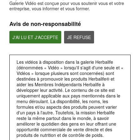
Galerie Vidéo est conçue pour vous soutenir vous et votre
entreprise, vous informer et vous former.
Privacy by Design(respect de la vie privée dès la conception)
La RGPD exige également la protection de la vie privée dès la conception (privacy
by design).
Avis de non-responsabilité
J'AI LU ET J'ACCEPTE
JE REFUSE
Les vidéos à disposition dans la galerie Herbalife
(dénommées « Vidéo » lorsqu'il s'agit d'une seule et «
Vidéos » lorsque plusieurs sont concernées) sont
destinées à promouvoir les produits Herbalife® et
aider les Membres Indépendants Herbalife à
2:38
développer leur activité. Le contenu de ce site est
uniquement applicable aux pays mentionnés dans le
Accès aux données personnelles
menu déroulant. La disponibilité, les noms, les
Un autre domaine dans lequella RGPD va plus loinque les concepts de base de la
confidentialité,concerne les droits individuels relatifs aux données personnelles.
formules et/ou aspects des produits peuvent varier
d'un pays à l'autre. Toutefois, la mission Herbalife
reste la même partout dans le monde, à savoir
améliorer le quotidien des gens en leur offrant une
opportunité commerciale de vente directe et des
produits de nutrition et de contrôle de poids.