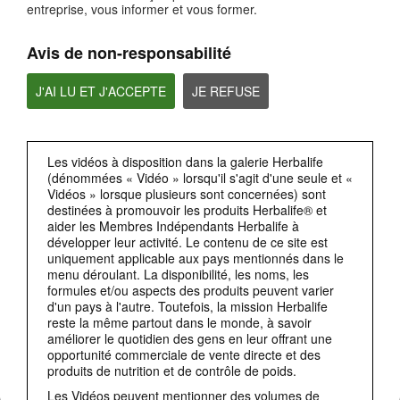
entreprise, vous informer et vous former.
Un autre domaine dans lequella RGPD va plus loinque les concepts de base de la
confidentialité,concerne les droits individuels relatifs aux données personnelles.
Avis de non-responsabilité
J'AI LU ET J'ACCEPTE
JE REFUSE
Les vidéos à disposition dans la galerie Herbalife
(dénommées « Vidéo » lorsqu'il s'agit d'une seule et «
Vidéos » lorsque plusieurs sont concernées) sont
destinées à promouvoir les produits Herbalife® et
2:19
aider les Membres Indépendants Herbalife à
développer leur activité. Le contenu de ce site est
Privacy by Design(respect de la vie privée dès la conception)
uniquement applicable aux pays mentionnés dans le
La RGPD exige également la protection de la vie privée dès la conception (privacy
menu déroulant. La disponibilité, les noms, les
by design).
formules et/ou aspects des produits peuvent varier
d'un pays à l'autre. Toutefois, la mission Herbalife
reste la même partout dans le monde, à savoir
améliorer le quotidien des gens en leur offrant une
opportunité commerciale de vente directe et des
produits de nutrition et de contrôle de poids.
Les Vidéos peuvent mentionner des volumes de