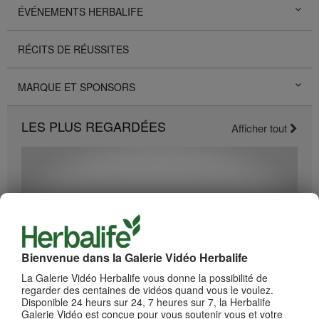
ÉVÉNEMENTS HERBALIFE
RÉCITS DE RÉUSSITES
MARQUE ET SPONSORS
LES PLUS REGARDÉES
Afficher tout
Bienvenue dans la Galerie Vidéo Herbalife
La Galerie Vidéo Herbalife vous donne la possibilité de
regarder des centaines de vidéos quand vous le voulez.
2:38
Disponible 24 heurs sur 24, 7 heures sur 7, la Herbalife
Galerie Vidéo est conçue pour vous soutenir vous et votre
Accès aux données personnelles