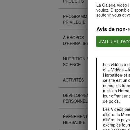
PRODUITS
La Galerie Vidéo H
voulez. Disponible
soutenir vous et v
PROGRAMME CLIENT
PRIVILÉGIÉ
Avis de non-r
À PROPOS
J'AI LU ET J'A
D'HERBALIFE
NUTRITION ET
Les vidéos à d
SCIENCE
et « Vidéos » 
Herbalife® et 
ACTIVITÉS
ce site est un
noms, les formu
mission Herbal
DÉVELOPPEMENT
leur offrant un
de poids.
PERSONNEL
Les Vidéos pe
différents Mem
ÉVÉNEMENTS
différents pay
HERBALIFE
exemples fourn
une garantie 