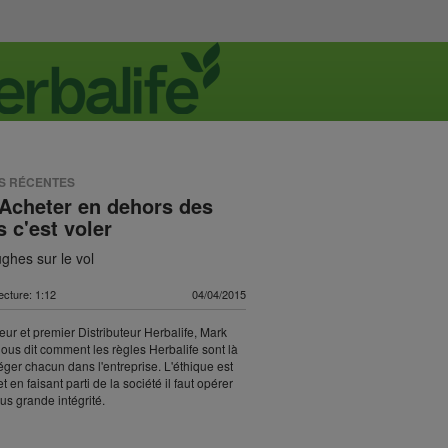
US RÉCENTES
Acheter en dehors des
s c'est voler
ghes sur le vol
ecture: 1:12
04/04/2015
eur et premier Distributeur Herbalife, Mark
us dit comment les règles Herbalife sont là
éger chacun dans l'entreprise. L'éthique est
et en faisant parti de la société il faut opérer
lus grande intégrité.