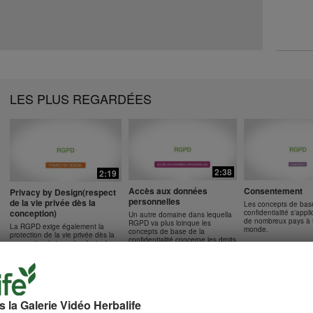
LES PLUS REGARDÉES
2:38
2:19
Accès aux données
Consentement
Privacy by Design(respect
personnelles
de la vie privée dès la
Les concepts de bas
conception)
confidentialité s'app
Un autre domaine dans lequella
de nombreux pays à t
RGPD va plus loinque les
La RGPD exige également la
monde.
concepts de base de la
protection de la vie privée dès la
confidentialité,concerne les droits
conception (privacy by design).
individuels relatifs aux données
personnelles.
la Galerie Vidéo Herbalife