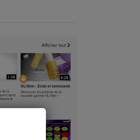
Afficher tout
1:56
9:28
HL/Skin - Eclat et luminosité
e de la
Découvrez les produits de la
liquent dans
nouvelle gamme HL/Skin !
ravers le