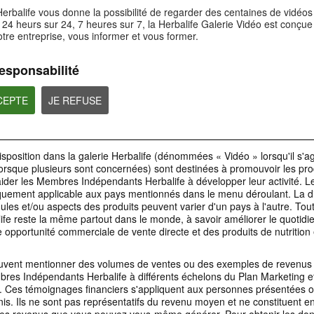
3:23
2:26
erbalife vous donne la possibilité de regarder des centaines de vidéo
 24 heurs sur 24, 7 heures sur 7, la Herbalife Galerie Vidéo est conçu
HL/Skin - Hydratation
Parcours 06 - L'A
Transfert de données et
otre entreprise, vous informer et vous former.
Cœur
archivage
Découvrez les produits de la
nouvelle gamme HL/Skin !
Masterclass Clubs Pe
La RGPD s'applique à quiconque
qui traite des données
esponsabilité
personnelles de l'Union
européenne, ou de citoyens
européens.
CCEPTE
JE REFUSE
2:11
14:22
isposition dans la galerie Herbalife (dénommées « Vidéo » lorsqu'il s'ag
PRODUITS
lorsque plusieurs sont concernées) sont destinées à promouvoir les pro
Propriété intellectuelle
Parcours 07 - L'a
B0109 Notes à considérer
du Coach Stagiai
aider les Membres Indépendants Herbalife à développer leur activité. 
Tant que vous êtes
Faites tout votre possible et
DistributeurIndépendant vous
iquement applicable aux pays mentionnés dans le menu déroulant. La dis
accomplissez le maximum
Masterclass Clubs Pe
devez utiliser la propriété
les et/ou aspects des produits peuvent varier d'un pays à l'autre. Toute
intellectuelle approuvée,
uniquement pour promouvoir
ife reste la même partout dans le monde, à savoir améliorer le quotid
votre activité Herbalife Nutrition.
e opportunité commerciale de vente directe et des produits de nutrition 
2:42
Spotlight Produit :
uvent mentionner des volumes de ventes ou des exemples de revenus 
Microbiotic Max
bres Indépendants Herbalife à différents échelons du Plan Marketing e
Découvrez Microbiotic Max, un
complément alimentaire qui vous
s. Ces témoignages financiers s'appliquent aux personnes présentées 
soutient.
is. Ils ne sont pas représentatifs du revenu moyen et ne constituent e
1:05
4:24
des revenus que vous pouvez vous-même générer. Pour obtenir les don