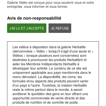
Galerie Vidéo est conçue pour vous soutenir vous et votre
entreprise, vous informer et vous former.
Privacy by Design(respect de la vie privée dès la conception)
La RGPD exige également la protection de la vie privée dès la conception (privacy
by design).
Avis de non-responsabilité
J'AI LU ET J'ACCEPTE
JE REFUSE
Les vidéos à disposition dans la galerie Herbalife
(dénommées « Vidéo » lorsqu'il s'agit d'une seule et «
Vidéos » lorsque plusieurs sont concernées) sont
destinées à promouvoir les produits Herbalife® et
aider les Membres Indépendants Herbalife à
2:38
développer leur activité. Le contenu de ce site est
uniquement applicable aux pays mentionnés dans le
Accès aux données personnelles
menu déroulant. La disponibilité, les noms, les
Un autre domaine dans lequella RGPD va plus loinque les concepts de base de la
confidentialité,concerne les droits individuels relatifs aux données personnelles.
formules et/ou aspects des produits peuvent varier
d'un pays à l'autre. Toutefois, la mission Herbalife
reste la même partout dans le monde, à savoir
améliorer le quotidien des gens en leur offrant une
opportunité commerciale de vente directe et des
produits de nutrition et de contrôle de poids.