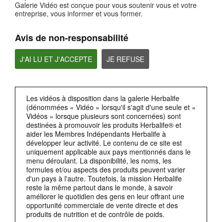
Galerie Vidéo est conçue pour vous soutenir vous et votre
entreprise, vous informer et vous former.
Privacy by Design(respect de la vie privée dès la conception)
La RGPD exige également la protection de la vie privée dès la conception (privacy
by design).
Avis de non-responsabilité
J'AI LU ET J'ACCEPTE
JE REFUSE
Les vidéos à disposition dans la galerie Herbalife
(dénommées « Vidéo » lorsqu'il s'agit d'une seule et «
Vidéos » lorsque plusieurs sont concernées) sont
destinées à promouvoir les produits Herbalife® et
aider les Membres Indépendants Herbalife à
2:38
développer leur activité. Le contenu de ce site est
uniquement applicable aux pays mentionnés dans le
Accès aux données personnelles
menu déroulant. La disponibilité, les noms, les
Un autre domaine dans lequella RGPD va plus loinque les concepts de base de la
confidentialité,concerne les droits individuels relatifs aux données personnelles.
formules et/ou aspects des produits peuvent varier
d'un pays à l'autre. Toutefois, la mission Herbalife
reste la même partout dans le monde, à savoir
améliorer le quotidien des gens en leur offrant une
opportunité commerciale de vente directe et des
produits de nutrition et de contrôle de poids.