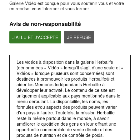
Galerie Vidéo est conçue pour vous soutenir vous et votre
entreprise, vous informer et vous former.
Privacy by Design(respect de la vie privée dès la conception)
La RGPD exige également la protection de la vie privée dès la conception (privacy
by design).
Avis de non-responsabilité
J'AI LU ET J'ACCEPTE
JE REFUSE
Les vidéos à disposition dans la galerie Herbalife
(dénommées « Vidéo » lorsqu'il s'agit d'une seule et «
Vidéos » lorsque plusieurs sont concernées) sont
destinées à promouvoir les produits Herbalife® et
aider les Membres Indépendants Herbalife à
2:38
développer leur activité. Le contenu de ce site est
uniquement applicable aux pays mentionnés dans le
Accès aux données personnelles
menu déroulant. La disponibilité, les noms, les
Un autre domaine dans lequella RGPD va plus loinque les concepts de base de la
confidentialité,concerne les droits individuels relatifs aux données personnelles.
formules et/ou aspects des produits peuvent varier
d'un pays à l'autre. Toutefois, la mission Herbalife
reste la même partout dans le monde, à savoir
améliorer le quotidien des gens en leur offrant une
opportunité commerciale de vente directe et des
produits de nutrition et de contrôle de poids.